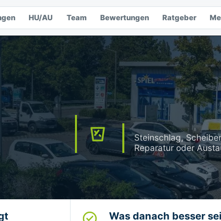
ngen
HU/AU
Team
Bewertungen
Ratgeber
Me
Steinschlag, Scheibe
Reparatur oder Austau
gt
Was danach besser sei