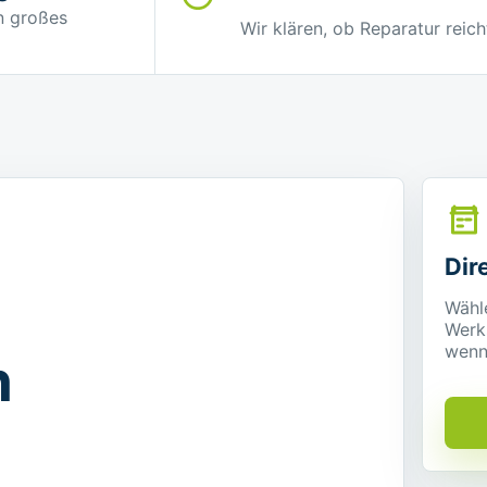
in großes
Wir klären, ob Reparatur reich
Dir
Wähl
Werks
wenn 
n