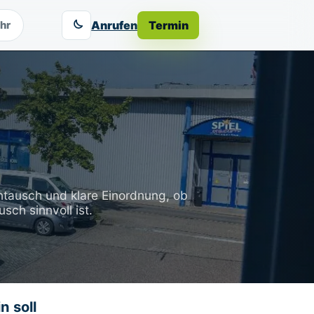
Anrufen
Termin
hr
ntausch und klare Einordnung, ob
sch sinnvoll ist.
n soll