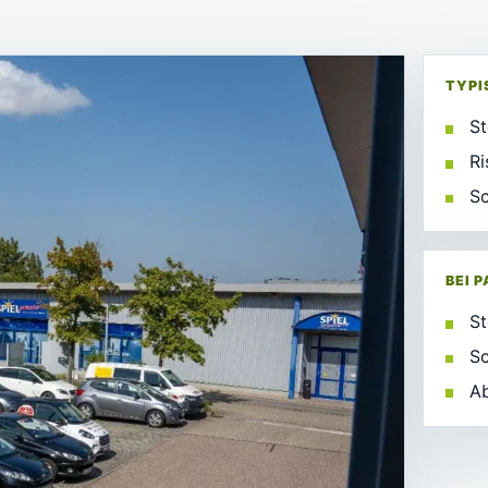
TYPI
St
Ri
Sc
BEI 
St
S
A