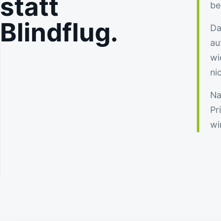
statt
be
Blindflug.
Da
au
wi
ni
Na
Pr
wi