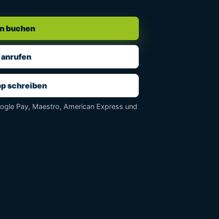
n buchen
 anrufen
p schreiben
oogle Pay, Maestro, American Express und