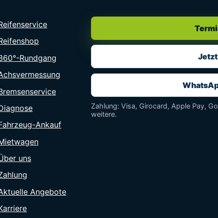
Reifenservice
Termi
Reifenshop
Jetzt
360°-Rundgang
Achsvermessung
WhatsAp
Bremsenservice
Zahlung: Visa, Girocard, Apple Pay, G
Diagnose
weitere.
Fahrzeug-Ankauf
Mietwagen
Über uns
Zahlung
Aktuelle Angebote
Karriere